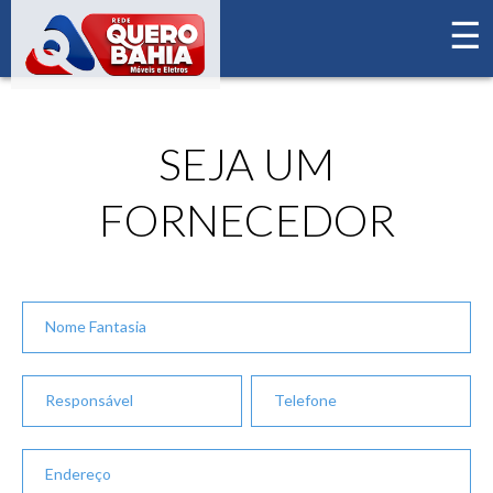
☰
×
Home
Seja um fornecedor
SEJA UM
FORNECEDOR