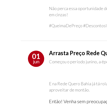
Não perca essa oportunidade de
em cinzas!
#QueimaDePreço #DescontosI
Arrasta Preço Rede Q
01
jun
Começou o período junino, a ép
E na Rede Quero Bahia já tá rol
aproveitar de montão.
Então! Venha sem preocupaç