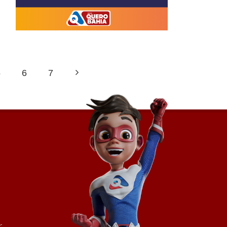
5
6
7
r