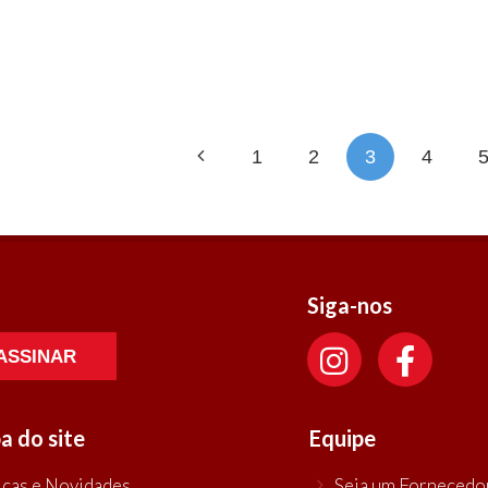
1
2
3
4
Siga-nos
ASSINAR
a do site
Equipe
icas e Novidades
Seja um Fornecedo