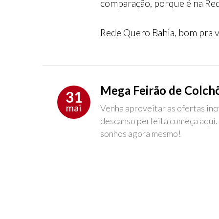
comparação, porque é na Red
Rede Quero Bahia, bom pra v
Mega Feirão de Colch
31
mai
Venha aproveitar as ofertas in
descanso perfeita começa aqui.
sonhos agora mesmo!