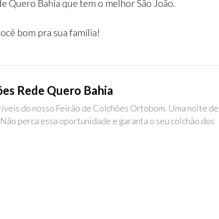
e Quero Bahia que tem o melhor São João.
ocê bom pra sua família!
ões Rede Quero Bahia
críveis do nosso Feirão de Colchões Ortobom. Uma noite de
 Não perca essa oportunidade e garanta o seu colchão dos