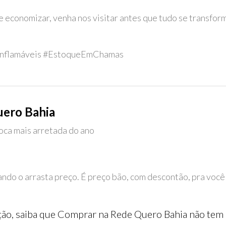
 economizar, venha nos visitar antes que tudo se transfor
nflamáveis #EstoqueEmChamas
uero Bahia
oca mais arretada do ano
ando o arrasta preço. É preço bão, com descontão, pra você
ão, saiba que Comprar na Rede Quero Bahia não tem