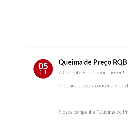
Queima de Preço RQB
05
jul
A Gerente Enlooooouqueceu!
Prepara-se para o incêndio de 
Nossa campanha "Queima de Pre