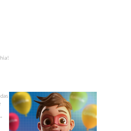
hia!
 das
e
"