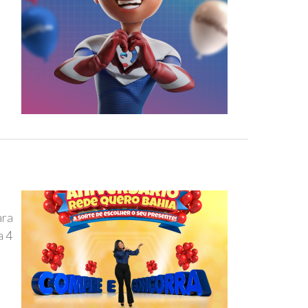
ara
a 4