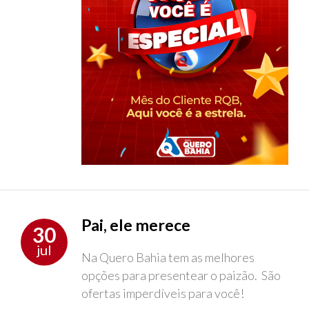
Pai, ele merece
30
jul
Na Quero Bahia tem as melhores
opções para presentear o paizão. São
ofertas imperdíveis para você!