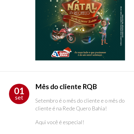
Mês do cliente RQB
01
set
Setembro é o mês do cliente e o mês do
cliente é na Rede Quero Bahia!
Aqui você é especial!